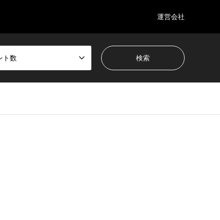
運営会社
ント数
wp-content/themes/gensen_tcd050/breadcrumb.php
on line
94