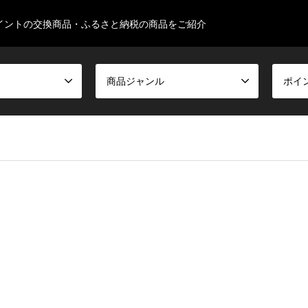
イントの交換商品・ふるさと納税の商品をご紹介
商品ジャンル
ポイ
false given in
/home/ksugimura513/familyseeds.net/public_html/