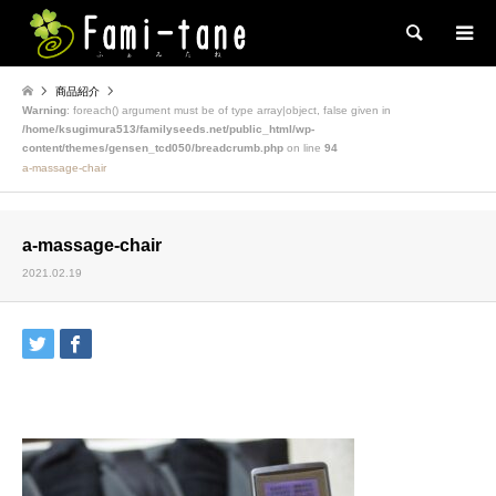
検索
商品紹介
Warning
: foreach() argument must be of type array|object, false given in
/home/ksugimura513/familyseeds.net/public_html/wp-
content/themes/gensen_tcd050/breadcrumb.php
on line
94
a-massage-chair
a-massage-chair
2021.02.19