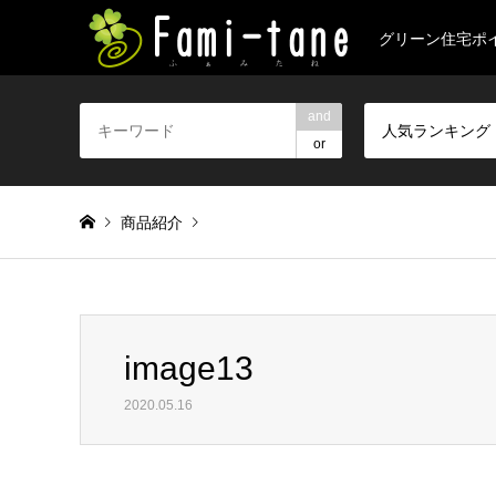
グリーン住宅ポ
and
人気ランキング
or
商品紹介
Warning
: foreach() argument must be of type array|object, 
image13
image13
2020.05.16