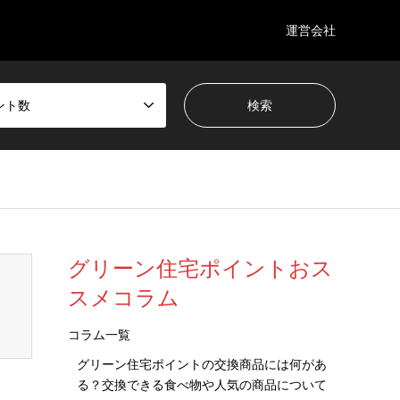
運営会社
ント数
wp-content/themes/gensen_tcd050/breadcrumb.php
on line
94
グリーン住宅ポイントおス
スメコラム
コラム一覧
グリーン住宅ポイントの交換商品には何があ
る？交換できる食べ物や人気の商品について