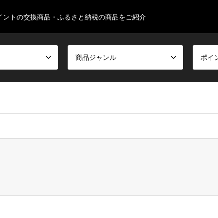
イントの交換商品・ふるさと納税の商品をご紹介
商品ジャンル
ポイ
false given in
/home/ksugimura513/familyseeds.net/public_html/