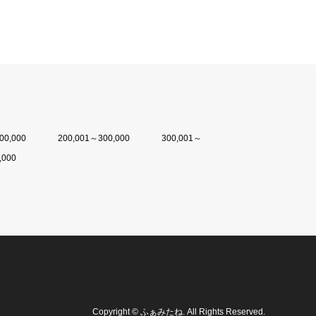
00,000
200,001～300,000
300,001～
,000
Copyright
©
ふぁみたね
. All Rights Reserved.