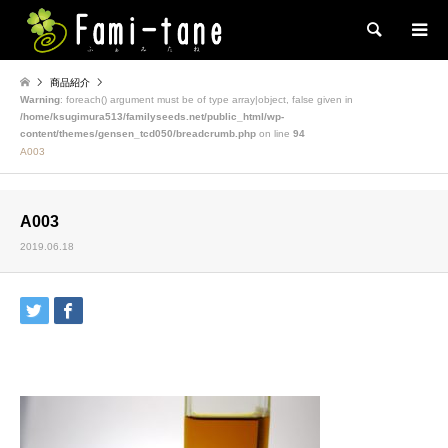
検索
商品紹介
Warning
: foreach() argument must be of type array|object, false given in
/home/ksugimura513/familyseeds.net/public_html/wp-
content/themes/gensen_tcd050/breadcrumb.php
on line
94
A003
A003
2019.06.18