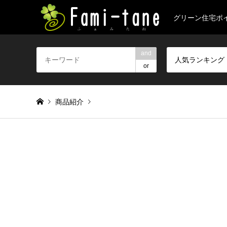
グリーン住宅ポ
and
人気ランキング
or
商品紹介
Warning
: foreach() argument must be of type array|object, 
udon