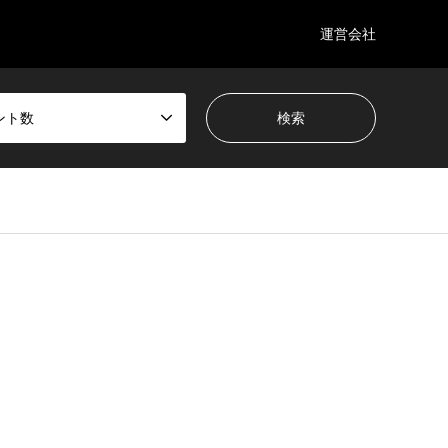
運営会社
ント数
wp-content/themes/gensen_tcd050/breadcrumb.php
on line
94