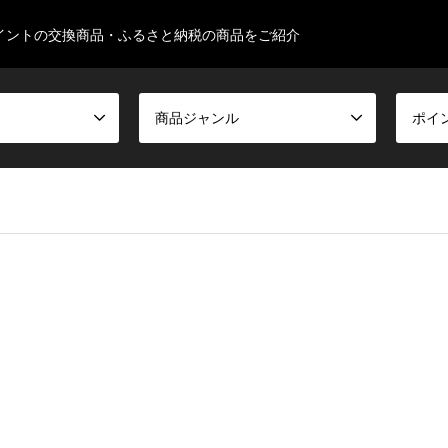
イントの交換商品・ふるさと納税の商品をご紹介
商品ジャンル
ポイ
false given in
/home/ksugimura513/familyseeds.net/public_html/