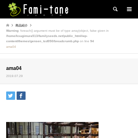
検索
商品紹介
Warning
: foreach() argument must be of type array|object, false given in
/home/ksugimura513/familyseeds.net/public_html/wp-
content/themes/gensen_tcd050/breadcrumb.php
on line
94
ama04
ama04
2019.07.29