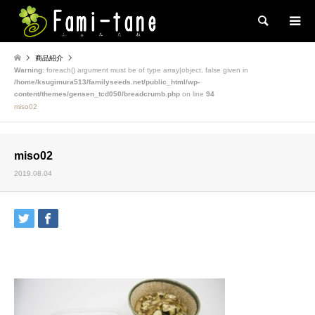
検索
商品紹介
Warning
: foreach() argument must be of type array|object, false given in
/home/ksugimura513/familyseeds.net/public_html/wp-
content/themes/gensen_tcd050/breadcrumb.php
on line
94
miso02
miso02
2019.08.04