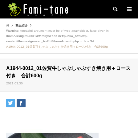
検索
商品紹介
Warning
: foreach() argument must be of type array|object, false given in
/home/ksugimura513/familyseeds.net/public_html/wp-
content/themes/gensen_tcd050/breadcrumb.php
on line
94
A1944-0012_01佐賀牛しゃぶしゃぶすき焼き用＋ロース付き 合計600g
A1944-0012_01佐賀牛しゃぶしゃぶすき焼き用＋ロース
付き 合計600g
2021.03.30