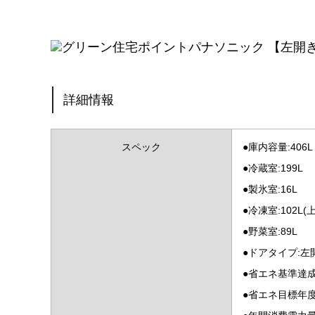
詳細情報
スペック
●庫内容量:406L
●冷蔵室:199L
●製氷室:16L
●冷凍室:102L(上
●野菜室:89L
●ドアタイプ:左
●省エネ基準達成
●省エネ目標年度: