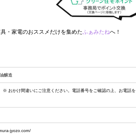
家具・家電のおススメだけを集めた
ふぁみたね
へ！
醤油醸造
-0506 ※ おかけ間違いにご注意ください。電話番号をご確認の上、お電話
amura-jyozo.com/