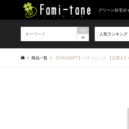
グリーン住宅ポ
and
人気ランキング
or
商品一覧
【338,000PT】パナソニック 【左開き】