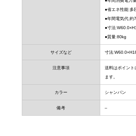
●年間消費電力量:
●省エネ性能:多
●年間電気代:約7
●寸法:W60.0×H1
●質量:80kg
サイズなど
寸法:W60.0×H18
注意事項
送料はポイント
ます。
カラー
シャンパン
備考
–