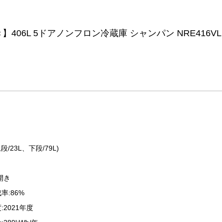
段/23L、下段/79L)
開き
率:86%
2021年度