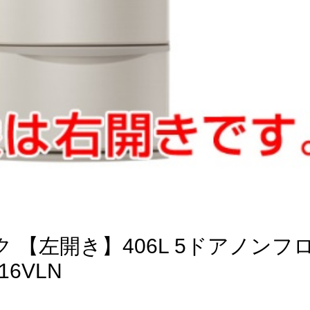
ック 【左開き】406L 5ドアノンフ
6VLN