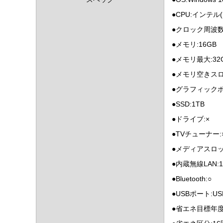
●CPU:インテル(R
●クロック周波数:
●メモリ:16GB
●メモリ最大:32
●メモリ空きスロ
●グラフィックボード:
●SSD:1TB
●ドライブ:×
●TVチューナー:
●メディアスロット
●内蔵無線LAN:1
●Bluetooth:○
●USBポート:USB
●省エネ目標年度: