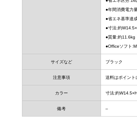
●省エネ区分:1
●年間消費電力量:1
●省エネ基準達成
●寸法:約W14.5×H
●質量:約11.6kg
●Officeソフト:Mic
サイズなど
ブラック
注意事項
送料はポイント
カラー
寸法:約W14.5×H
備考
–