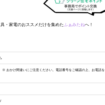
家具・家電のおススメだけを集めた
ふぁみたね
へ！
ム
-0506 ※ おかけ間違いにご注意ください。電話番号をご確認の上、お電話
/