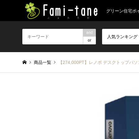
グリーン住宅ポ
and
人気ランキング
or
商品一覧
【274,000PT】レノボ デスクトップパソコン I