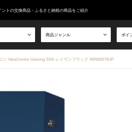
イントの交換商品・ふるさと納税の商品をご紹介
商品ジャンル
ポイ
deaCentre Gaming 550i レイヴンブラック 90N90078JP