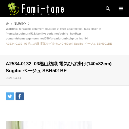
検索
商品紹介
Warning
: foreach() argument must be of type array|object, false given in
/home/ksugimura513/familyseeds.net/public_html/wp-
content/themes/gensen_tcd050/breadcrumb.php
on line
94
A2534-0132_03椙山紡織 電気ひざ掛け(140×82cm) Sugibo ベージュ SBH501BE
A2534-0132_03椙山紡織 電気ひざ掛け(140×82cm)
Sugibo ベージュ SBH501BE
2021.04.14