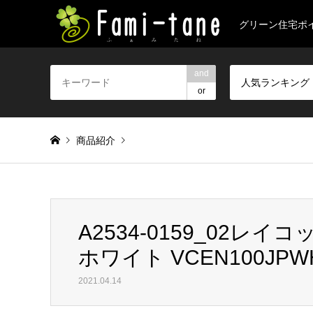
グリーン住宅ポ
and
人気ランキング
or
商品紹介
Warning
: foreach() argument must be of type array|object, 
A2534-0159_02レ
A2534-0159_02レイコップ ふとんクリーナー RN ピュアホワ
ホワイト VCEN100JPW
2021.04.14