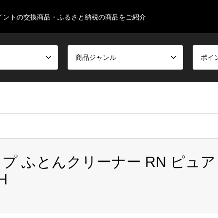
イントの交換商品・ふるさと納税の商品をご紹介
商品ジャンル
ポイ
false given in
/home/ksugimura513/familyseeds.net/public_html/
イコップ ふとんクリーナー RN ピュア
イト VCEN100JPWH
H