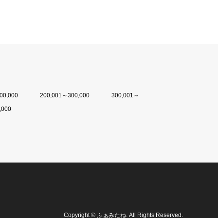
00,000
200,001～300,000
300,001～
,000
Copyright
©
ふぁみたね
. All Rights Reserved.