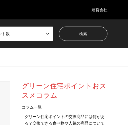
運営会社
ント数
wp-content/themes/gensen_tcd050/breadcrumb.php
on line
94
グリーン住宅ポイントおス
スメコラム
コラム一覧
グリーン住宅ポイントの交換商品には何があ
る？交換できる食べ物や人気の商品について