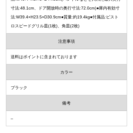
寸法:48.1cm、ドア開放時の奥行寸法:72.0cm)●庫内有効寸
法:W39.4×H23.5×D30.9cm●質量:約19.4kg●付属品:ビスト
ロスピードグリル皿(1枚)、角皿(2枚)
注意事項
送料はポイントに含まれております
カラー
ブラック
備考
–