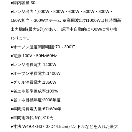
●庫内容量:30L
●レンジ出力:1,000W・800W・600W・500W・300W・
150W相当・300Wスチーム ※高周波出力1000Wは短時間高
出力機能(最大5分)であり、調理中自動的に700Wに切り換
わります。
●オーブン温度調節範囲:70～300℃
●電源:100V・50Hz/60Hz
●レンジ消費電力:1400W
●オーブン消費電力:1400W
●グリル消費電力:1350W
●省エネ基準達成率:109%
●省エネ目標年度:2008年度
●年間消費電力量:67kWh/年
●年間電気代:約1,810円
●寸法:W49.4×H37.0×D44.5cm(ハンドルなどを入れた最大