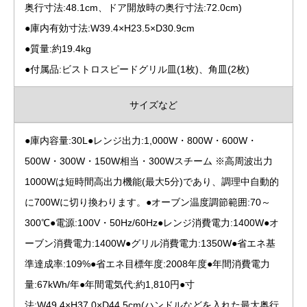
奥行寸法:48.1cm、ドア開放時の奥行寸法:72.0cm)
●庫内有効寸法:W39.4×H23.5×D30.9cm
●質量:約19.4kg
●付属品:ビストロスピードグリル皿(1枚)、角皿(2枚)
サイズなど
●庫内容量:30L●レンジ出力:1,000W・800W・600W・
500W・300W・150W相当・300Wスチーム ※高周波出力
1000Wは短時間高出力機能(最大5分)であり、調理中自動的
に700Wに切り換わります。●オーブン温度調節範囲:70～
300℃●電源:100V・50Hz/60Hz●レンジ消費電力:1400W●オ
ーブン消費電力:1400W●グリル消費電力:1350W●省エネ基
準達成率:109%●省エネ目標年度:2008年度●年間消費電力
量:67kWh/年●年間電気代:約1,810円●寸
法:W49.4×H37.0×D44.5cm(ハンドルなどを入れた最大奥行