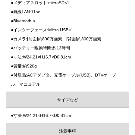
●メディアスロット:microSD×1
●無線LAN:11ac
●Bluetooth:○
●インターフェース:Micro USB×1
●カメラ:[前面]約800万画素、[背面]約800万画素
●バッテリー駆動時間:約13時間
●寸法:W24.21×H16.7×D0.81cm
●質量:約520g
●付属品:ACアダプタ、充電ケーブル(USB)、DTVケーブ
ル、マニュアル
サイズなど
●寸法:W24.21×H16.7×D0.81cm
注意事項