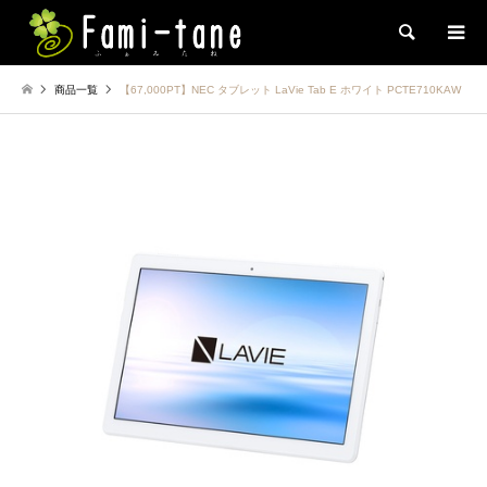
検索
商品一覧
【67,000PT】NEC タブレット LaVie Tab E ホワイト PCTE710KAW