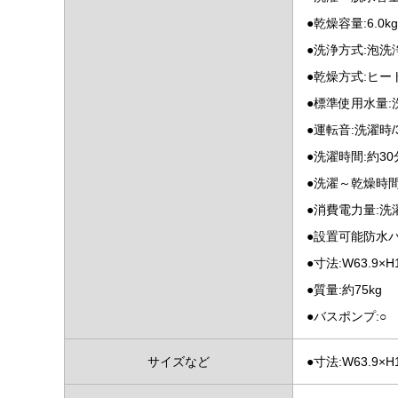
●乾燥容量:6.0kg
●洗浄方式:泡洗
●乾燥方式:ヒー
●標準使用水量:洗
●運転音:洗濯時/3
●洗濯時間:約30
●洗濯～乾燥時間
●消費電力量:洗濯
●設置可能防水パ
●寸法:W63.9×
●質量:約75kg
●バスポンプ:○
サイズなど
●寸法:W63.9×