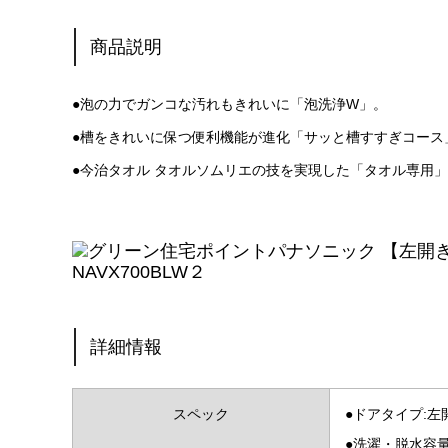
商品説明
●泡の力でガンコな汚れもきれいに「泡洗浄W」。
●槽をきれいに保つ便利機能が進化「サッと槽すすぎコース
●今治タオル タオルソムリエの技を実現した「タオル専用
詳細情報
スペック
●ドアタイプ:
●洗濯・脱水容量:1