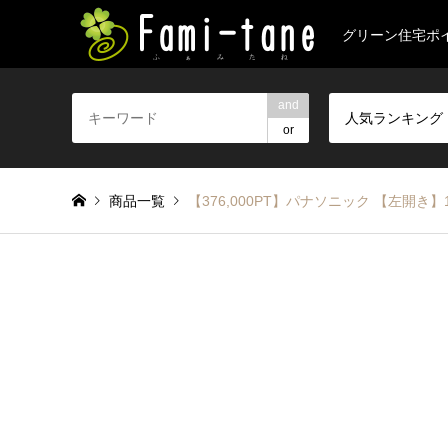
グリーン住宅ポ
and
人気ランキング
or
商品一覧
【376,000PT】パナソニック 【左開き】