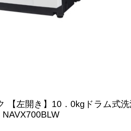
ック 【左開き】10．0kgドラム式
AVX700BLW