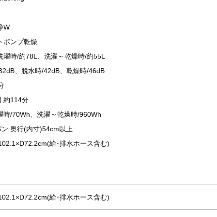
浄W
トポンプ乾燥
濯時/約78L、洗濯～乾燥時/約55L
2dB、脱水時/42dB、乾燥時/46dB
分
:約114分
時/70Wh、洗濯～乾燥時/960Wh
ン:奥行(内寸)54cm以上
H102.1×D72.2cm(給･排水ホース含む)
H102.1×D72.2cm(給･排水ホース含む)