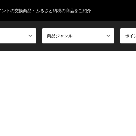
イントの交換商品・ふるさと納税の商品をご紹介
商品ジャンル
ポイ
false given in
/home/ksugimura513/familyseeds.net/public_html/