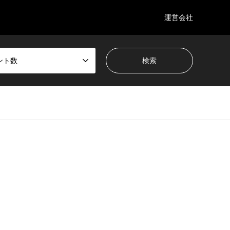
運営会社
ント数
wp-content/themes/gensen_tcd050/breadcrumb.php
on line
94