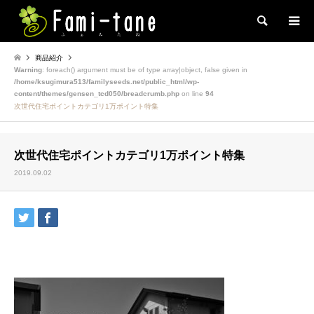
検索
商品紹介
Warning
: foreach() argument must be of type array|object, false given in
/home/ksugimura513/familyseeds.net/public_html/wp-
content/themes/gensen_tcd050/breadcrumb.php
on line
94
次世代住宅ポイントカテゴリ1万ポイント特集
次世代住宅ポイントカテゴリ1万ポイント特集
2019.09.02