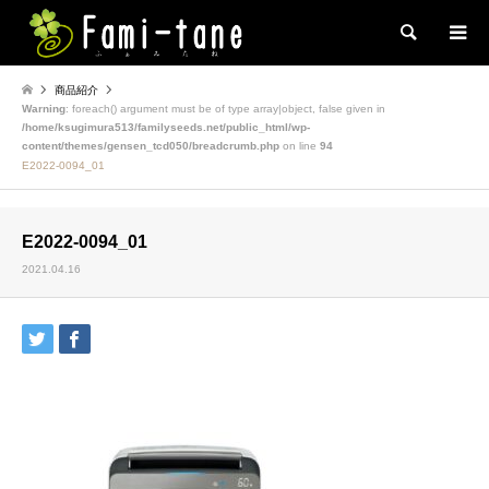
検索
商品紹介
Warning
: foreach() argument must be of type array|object, false given in
/home/ksugimura513/familyseeds.net/public_html/wp-
content/themes/gensen_tcd050/breadcrumb.php
on line
94
E2022-0094_01
E2022-0094_01
2021.04.16