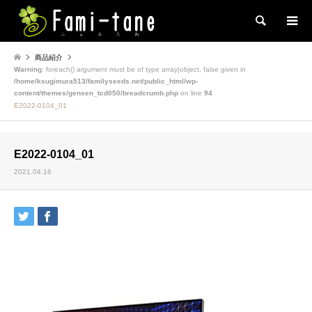
検索
商品紹介
Warning
: foreach() argument must be of type array|object, false given in
/home/ksugimura513/familyseeds.net/public_html/wp-
content/themes/gensen_tcd050/breadcrumb.php
on line
94
E2022-0104_01
E2022-0104_01
2021.04.16