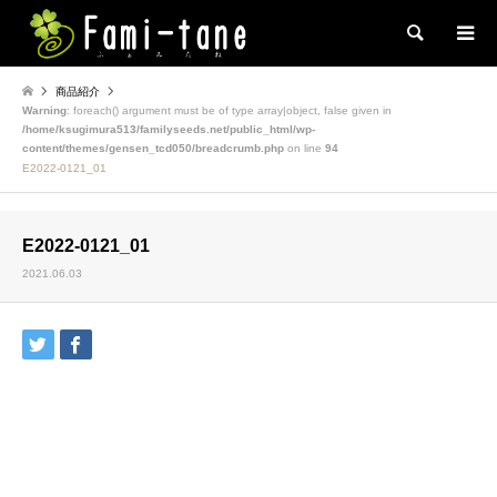
検索
商品紹介
Warning
: foreach() argument must be of type array|object, false given in
/home/ksugimura513/familyseeds.net/public_html/wp-
content/themes/gensen_tcd050/breadcrumb.php
on line
94
E2022-0121_01
E2022-0121_01
2021.06.03