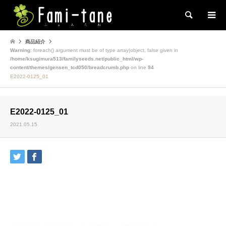
検索
商品紹介
Warning
: foreach() argument must be of type array|object, false given in
/home/ksugimura513/familyseeds.net/public_html/wp-
content/themes/gensen_tcd050/breadcrumb.php
on line
94
E2022-0125_01
E2022-0125_01
2021.05.15