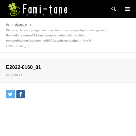
検索
商品紹介
Warning
: foreach() argument must be of type array|object, false given in
/home/ksugimura513/familyseeds.net/public_html/wp-
content/themes/gensen_tcd050/breadcrumb.php
on line
94
E2022-0160_01
E2022-0160_01
2021.06.14