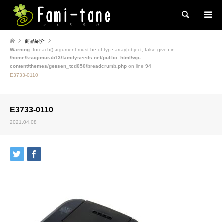
検索
商品紹介
Warning
: foreach() argument must be of type array|object, false given in
/home/ksugimura513/familyseeds.net/public_html/wp-
content/themes/gensen_tcd050/breadcrumb.php
on line
94
E3733-0110
E3733-0110
2021.04.08