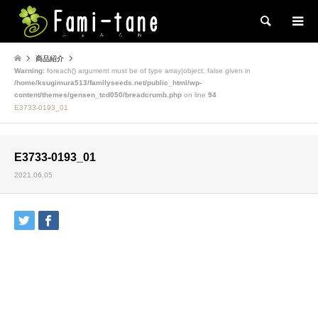
検索
商品紹介
Warning
: foreach() argument must be of type array|object, false given in
/home/ksugimura513/familyseeds.net/public_html/wp-
content/themes/gensen_tcd050/breadcrumb.php
on line
94
E3733-0193_01
E3733-0193_01
2021.06.05