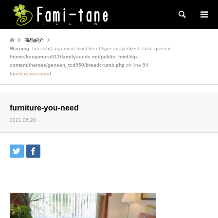
検索
商品紹介
Warning
: foreach() argument must be of type array|object, false given in
/home/ksugimura513/familyseeds.net/public_html/wp-
content/themes/gensen_tcd050/breadcrumb.php
on line
94
furniture-you-need
furniture-you-need
2021.06.28