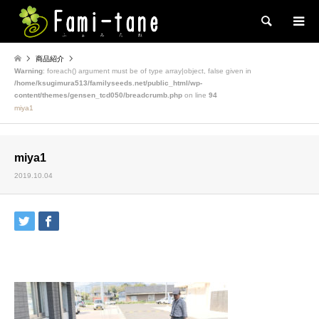
検索
商品紹介
Warning
: foreach() argument must be of type array|object, false given in
/home/ksugimura513/familyseeds.net/public_html/wp-
content/themes/gensen_tcd050/breadcrumb.php
on line
94
miya1
miya1
2019.10.04