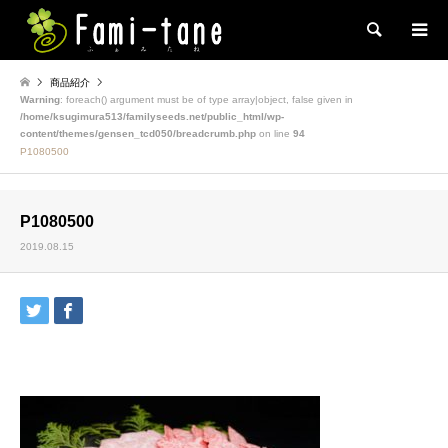
検索
商品紹介
Warning
: foreach() argument must be of type array|object, false given in
/home/ksugimura513/familyseeds.net/public_html/wp-
content/themes/gensen_tcd050/breadcrumb.php
on line
94
P1080500
P1080500
2019.08.15