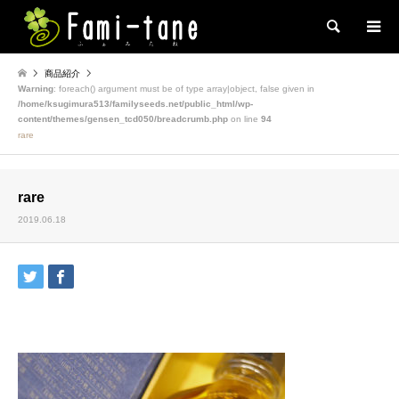
検索
商品紹介
Warning
: foreach() argument must be of type array|object, false given in
/home/ksugimura513/familyseeds.net/public_html/wp-
content/themes/gensen_tcd050/breadcrumb.php
on line
94
rare
rare
2019.06.18