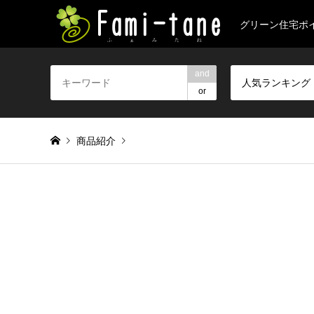
グリーン住宅ポ
and
人気ランキング
or
商品紹介
Warning
: foreach() argument must be of type array|object, 
the-exchange-for-green-housing-points