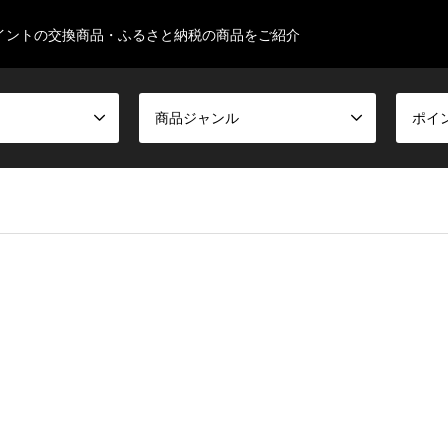
イントの交換商品・ふるさと納税の商品をご紹介
商品ジャンル
ポイ
false given in
/home/ksugimura513/familyseeds.net/public_html/