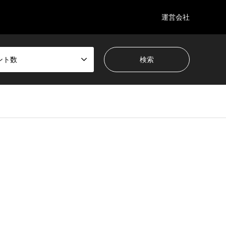
運営会社
ント数
wp-content/themes/gensen_tcd050/breadcrumb.php
on line
94