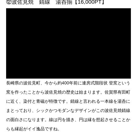
⑫波佐見焼 錆線 湯呑揃【16,000PT】
長崎県の波佐見町、今から約400年前に連房式階段状 登窯という
窯を作ったことから波佐見焼の歴史は始まります。佐賀県有田町
に近く、染付と青磁が特徴です。錆線と言われる一本線を湯呑に
まとっており、シックかつモダンなデザインがこの波佐見焼錆線
の面白さになります。線は円を描き、円は縁を想起させることか
らも縁起がイイ逸品ですね。