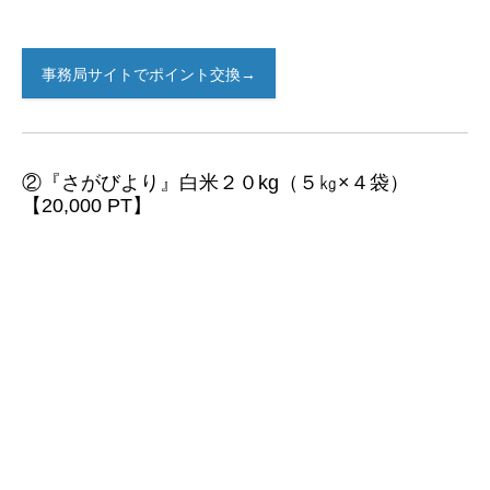
事務局サイトでポイント交換→
②『さがびより』白米２０kg（５㎏×４袋）
【20,000 PT】