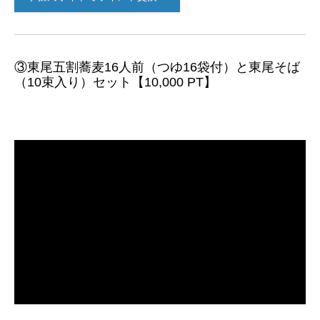
③東尾五割蕎麦16人前（つゆ16袋付）と東尾そば
（10束入り）セット【10,000 PT】